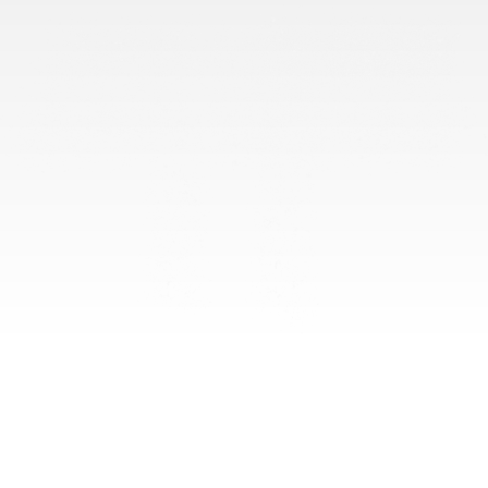
CRÉDITOS
Investigación y textos:
Gisela Martínez y Wilant Gomari
Análisis:
Daniel Gómez Hernández
Diseño de Información:
Rocío Arias Puga, Erandi Flores Romero y Mariana
López
Desarrollo web y visualización:
Daniel Hernández